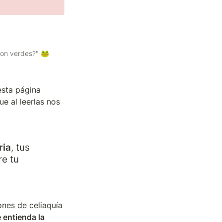
son verdes?" 🐸
sta página 
 al leerlas nos 
ria
, tus 
e tu 
nes de celiaquía 
entienda la 