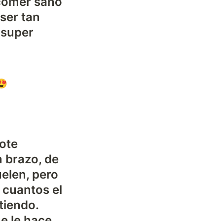
comer sano 
ser tan 
super 
😍
ote 
 brazo, de 
elen, pero 
cuantos el 
tiendo. 
e le hace 