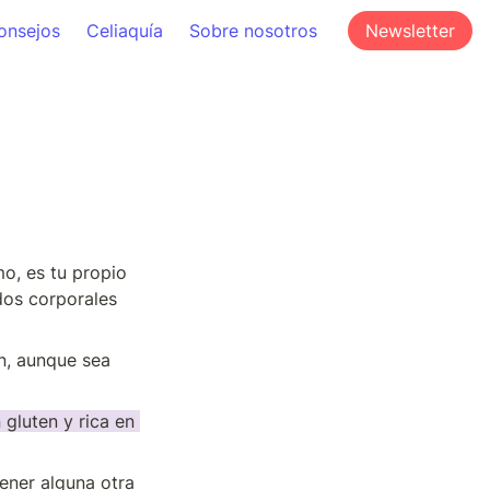
onsejos
Celiaquía
Sobre nosotros
Newsletter
mo, es tu propio 
dos corporales 
n, aunque sea 
n gluten y rica en 
ener alguna otra 