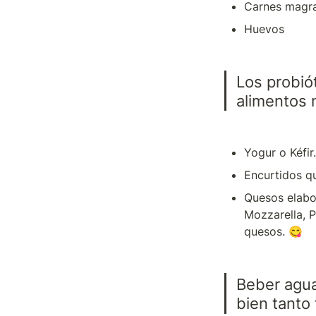
Carnes magr
Huevos
Los probiót
alimentos 
Yogur o Kéfir.
Encurtidos qu
Quesos elabo
Mozzarella, 
quesos. 😋
Beber agua
bien tanto