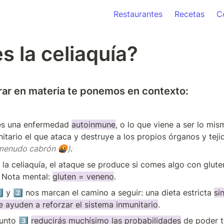
Restaurantes
Recetas
C
s la celiaquía?
rar en materia te ponemos en contexto:
 es una enfermedad 
autoinmune
, o lo que viene a ser lo mis
itario el que ataca y destruye a los propios órganos y teji
menudo cabrón 🤬)
.
 la celiaquía, el ataque se produce si comes algo con glute
 Nota mental: 
gluten = veneno
.
⃣ y 2️⃣ nos marcan el camino a seguir: una dieta estricta 
si
e ayuden a reforzar el sistema inmunitario
.
unto 3️⃣ 
reducirás muchísimo las probabilidades
 de poder t