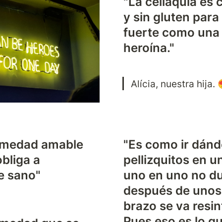
"La celiaquía es 
y sin gluten para 
fuerte como una 
heroína."
Alícia, nuestra hija. 
rmedad amable 
"Es como ir dánd
bliga a 
pellizquitos en un
e sano"
uno en uno no du
después de unos 
brazo se va resin
Pues eso es lo qu