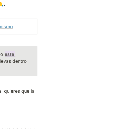
🙏.
 mismo
. 
do 
este 
evas dentro 
 quieres que la 