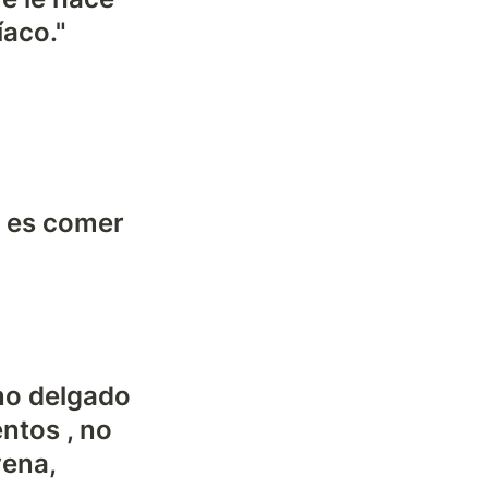
íaco."
 es comer 
no delgado 
ntos , no 
ena, 