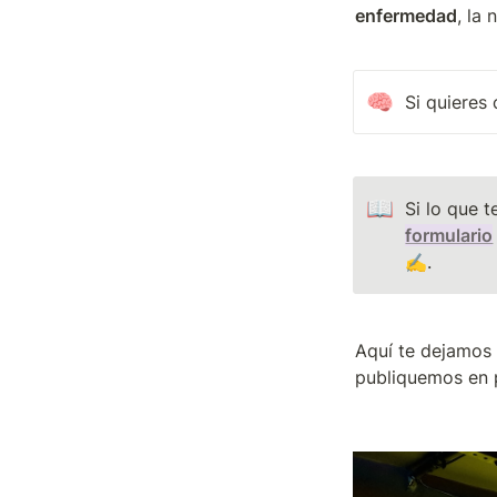
enfermedad
, la
🧠
Si quieres 
📖
Si lo que 
formulario
✍️.
Aquí te dejamos 
publiquemos en p