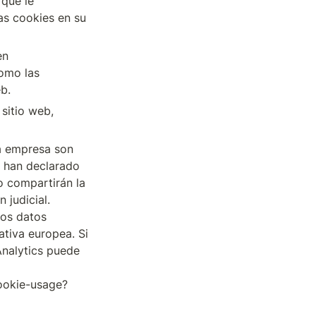
que le 
as cookies en su 
 
n 
omo las 
eb.
sitio web, 
a empresa son 
 han declarado 
 compartirán la 
judicial. 
os datos 
tiva europea. Si 
nalytics puede 
cookie-usage?