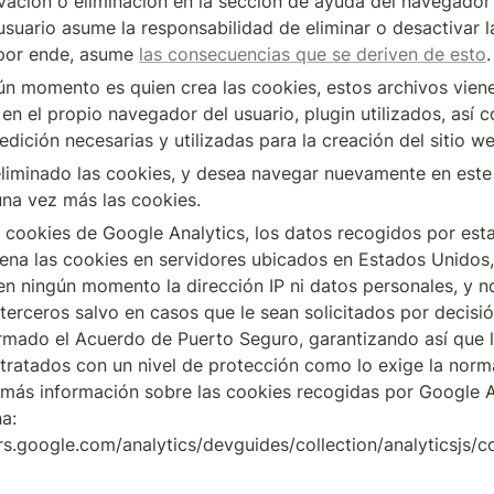
vación o eliminación en la sección de ayuda del navegador 
usuario asume la responsabilidad de eliminar o desactivar l
por ende, asume 
las consecuencias que se deriven de esto
.
gún momento es quien crea las cookies, estos archivos viene
n el propio navegador del usuario, plugin utilizados, así c
dición necesarias y utilizadas para la creación del sitio w
 eliminado las cookies, y desea navegar nuevamente en este 
na vez más las cookies.
s cookies de Google Analytics, los datos recogidos por est
na las cookies en servidores ubicados en Estados Unidos,
n ningún momento la dirección IP ni datos personales, y no
erceros salvo en casos que le sean solicitados por decisión 
irmado el Acuerdo de Puerto Seguro, garantizando así que l
 tratados con un nivel de protección como lo exige la norma
 más información sobre las cookies recogidas por Google A
a: 
rs.google.com/analytics/devguides/collection/analyticsjs/