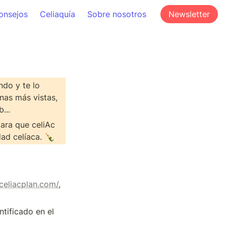
onsejos
Celiaquía
Sobre nosotros
Newsletter
do y te lo 
nas más vistas, 
...
ra que celiAc 
ad celíaca. 🍾
/celiacplan.com/
, 
Se entenderá por editor el dueño del sitio web, quien es “El Propietario”, identificado en el 