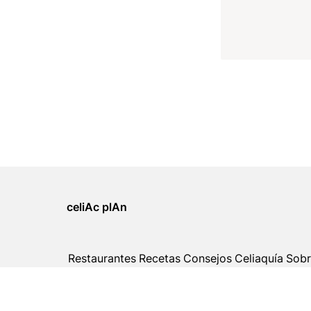
celiAc plAn
Restaurantes
Recetas
Consejos
Celiaquía
Sobr
© 2021-2026 celiAc plAn