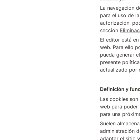
La navegación de
para el uso de l
autorización, pod
sección 
Eliminac
El editor está en
web. Para ello p
pueda generar el
presente polític
actualizado por 
Definición y fun
Las cookies son 
web para poder c
para una próxima
Suelen almacenar
administración de
adaptar el sitio 