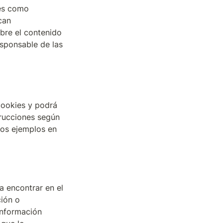
es como 
an 
bre el contenido 
esponsable de las 
ookies y podrá 
trucciones según 
el navegador que esté utilizando para navegar en el sitio web, puede ver unos ejemplos en 
 encontrar en el 
ión o 
información 