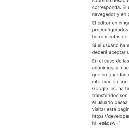
sobre su desacti
corresponda. El 
navegador y en 
El editor en nin
preconfigurados e
herramientas de e
Si el usuario ha
deberá aceptar u
En el caso de la
anónimos, almace
que no guardan e
información con t
Google Inc. ha f
transferidos son
el usuario desea
visitar esta págin
https://develope
hl=es&csw=1