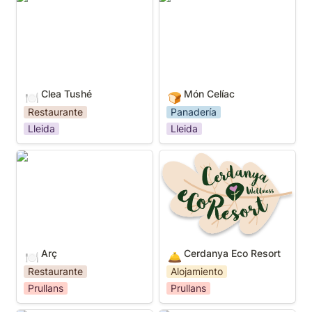
Clea Tushé
Món Celíac
🍽️
🍞
Restaurante
Panadería
Lleida
Lleida
Arç
Cerdanya Eco Resort
Arç
Cerdanya Eco Resort
🍽️
🛎️
Restaurante
Alojamiento
Prullans
Prullans